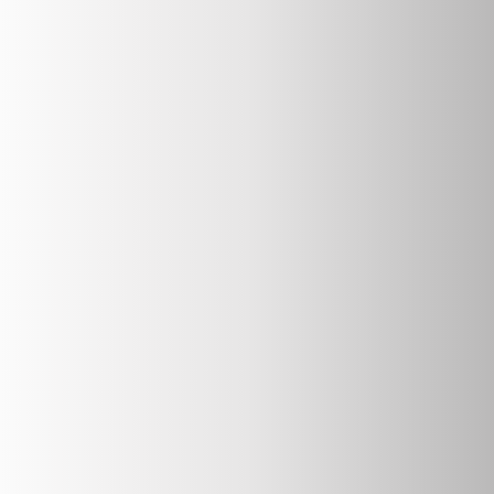
Activity Picture
การอบรมเชิงปฏิบัติการ พัฒนาผู้ประเมิน
คุณภาพการศึกษาภายในระดับหลักสูตร
ตามเกณฑ์ AUN-QA